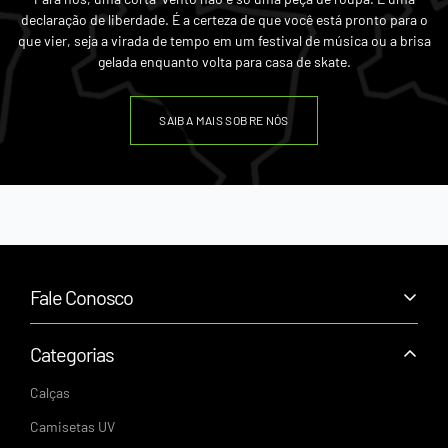
do frete consultado pelo cep. Ou se preferir ficar com a peça, para
declaração de liberdade. É a certeza de que você está pronto para o
presentear ou revender, podemos te fornecer frete grátis na compra do
que vier, seja a virada de tempo em um festival de música ou a brisa
novo tamanho.
gelada enquanto volta para casa de skate.
Fiz a decisão correta. Eu comprei! E agora?
Parabéns pela sua decisão! Agora você receberá o seu acesso a nossa área
do cliente na qual você irá acompanhar todo o processo através do rastreio,
SAIBA MAIS SOBRE NÓS
desde a separação do seu pedido até o envio.
Fale Conosco
+55 (43) 99159-2622
suporte@cortaventobrasil.com.br
Categorias
Segunda a Sexta - 9h às 18h
Calças
CNPJ: 61.328.553/0001-62
Camisetas UV