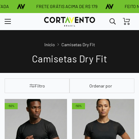
DA
FRETE GRÁTIS ACIMA DE R$ 179
FEITO NO
Início
Camisetas Dry Fit
Camisetas Dry Fit
Filtro
Ordenar por
-50%
-50%