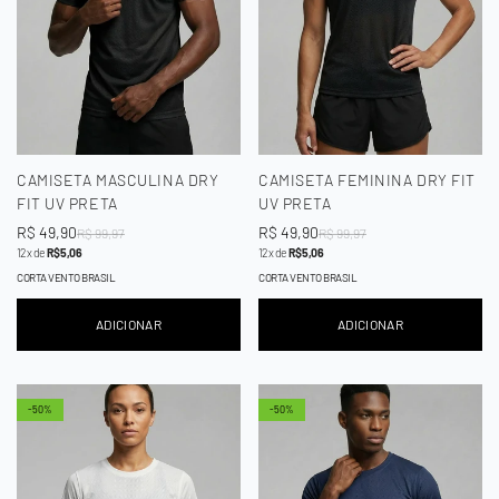
CAMISETA MASCULINA DRY
CAMISETA FEMININA DRY FIT
FIT UV PRETA
UV PRETA
Preço
R$ 49,90
Preço
Preço
R$ 49,90
Preço
R$ 99,97
R$ 99,97
12x de
R$ 5,06
12x de
R$ 5,06
de
regular
de
regular
venda
venda
CORTA VENTO BRASIL
CORTA VENTO BRASIL
ADICIONAR
ADICIONAR
-50%
-50%