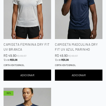
CAMISETA FEMININA DRY FIT
CAMISETA MASCULINA DRY
UV BRANCA
FIT UV AZUL MARINHO
Preço
R$ 49,90
Preço
Preço
R$ 49,90
Preço
R$ 99,97
R$ 99,97
12x de
R$ 5,06
12x de
R$ 5,06
de
regular
de
regular
venda
venda
CORTA VENTO BRASIL
CORTA VENTO BRASIL
ADICIONAR
ADICIONAR
-50%