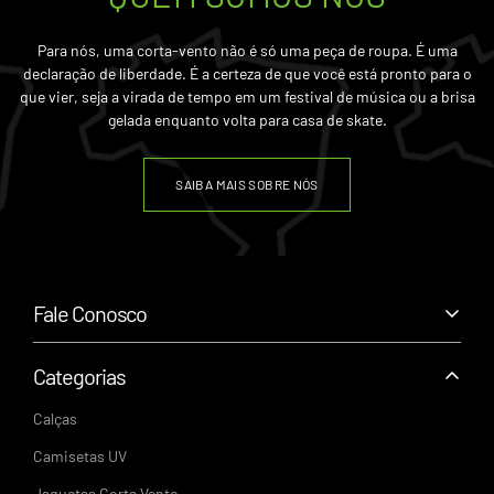
Para nós, uma corta-vento não é só uma peça de roupa. É uma
declaração de liberdade. É a certeza de que você está pronto para o
que vier, seja a virada de tempo em um festival de música ou a brisa
gelada enquanto volta para casa de skate.
SAIBA MAIS SOBRE NÓS
Fale Conosco
+55 (43) 99159-2622
suporte@cortaventobrasil.com.br
Categorias
Segunda a Sexta - 9h às 18h
Calças
CNPJ: 61.328.553/0001-62
Camisetas UV
R. Celeste Castanhas de Barros - 298, Londrina - PR | CEP:
Jaquetas Corta Vento