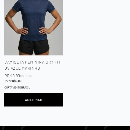
CAMISETA FEMININA DRY FIT
UV AZUL MARINHO
Preço
R$ 49,90
Preço
R$ 99,97
12x de
R$ 5,06
de
regular
venda
CORTA VENTO BRASIL
ADICIONAR