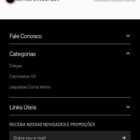
Fale Conosco
+55 (43) 99159-2622
suporte@cortaventobrasil.com.br
Categorias
Segunda a Sexta - 9h às 18h
Calças
CNPJ: 61.328.553/0001-62
Camisetas UV
R. Celeste Castanhas de Barros - 298, Londrina - PR | CEP:
Jaquetas Corta Vento
86045-080
Links Úteis
Política de Privacidade
RECEBA NOSSAS NOVIDADES E PROMOÇÕES
Política de Trocas e Devoluções