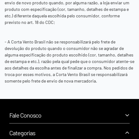
envio de novo produto quando, por alguma razão, a loja enviar um
produto com especificação (cor, tamanho, detalhes de estampa e
etc.) diferente daquela escolhida pelo consumidor, conforme
previsto no art. 18 do CDC;
- A
Corta Vento Brasil
não se responsabilizará pelo frete de
devolução do produto quando o consumidor não se agradar de
alguma especificação do produto escolhido (cor, tamanho, detalhes
de estampa e etc.), razão pela qual pede que o consumidor atente-se
aos detalhes da escolha antes de finalizar a compra. Nos pedidos de
troca por esses motivos, a
Corta Vento Brasil
se responsabilizará
somente pelo frete de envio de nova mercadoria.
Fale Conosco
+55 (43) 99159-2622
suporte@cortaventobrasil.com.br
Categorias