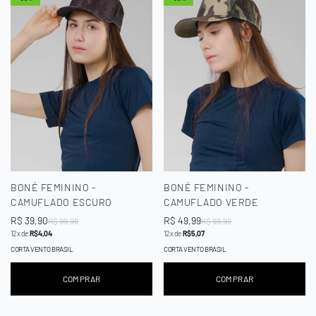
BONÉ FEMININO -
BONÉ FEMININO -
CAMUFLADO ESCURO
CAMUFLADO VERDE
Preço
R$ 39,90
Preço
Preço
R$ 49,99
Preço
R$ 99,99
R$ 99,99
12x de
R$ 4,04
12x de
R$ 5,07
de
regular
de
regular
venda
venda
CORTA VENTO BRASIL
CORTA VENTO BRASIL
COMPRAR
COMPRAR