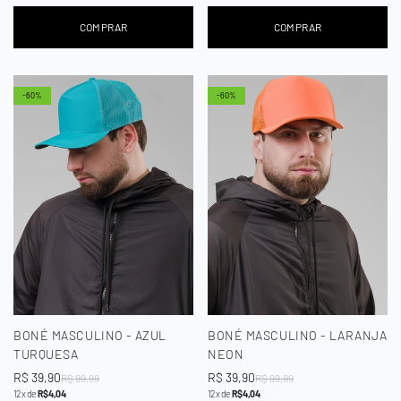
COMPRAR
COMPRAR
-60%
-60%
BONÉ MASCULINO - AZUL
BONÉ MASCULINO - LARANJA
TURQUESA
NEON
Preço
R$ 39,90
Preço
Preço
R$ 39,90
Preço
R$ 99,99
R$ 99,99
12x de
R$ 4,04
12x de
R$ 4,04
de
regular
de
regular