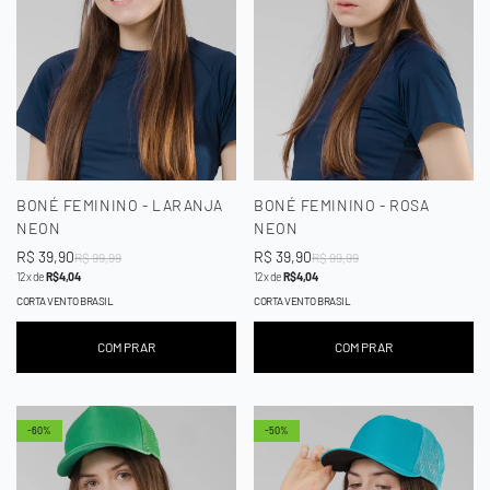
BONÉ FEMININO - LARANJA
BONÉ FEMININO - ROSA
NEON
NEON
Preço
R$ 39,90
Preço
Preço
R$ 39,90
Preço
R$ 99,99
R$ 99,99
12x de
R$ 4,04
12x de
R$ 4,04
de
regular
de
regular
venda
venda
CORTA VENTO BRASIL
CORTA VENTO BRASIL
COMPRAR
COMPRAR
-60%
-50%