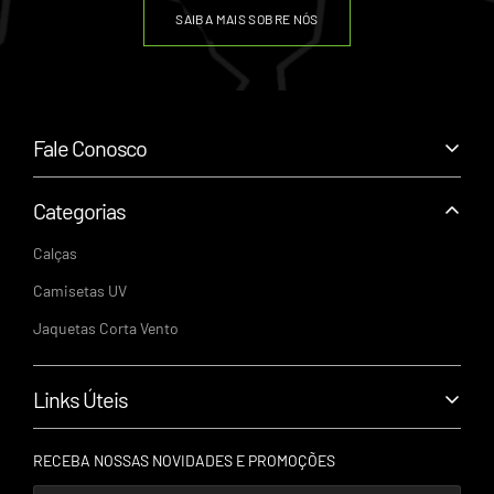
SAIBA MAIS SOBRE NÓS
Fale Conosco
+55 (43) 99159-2622
suporte@cortaventobrasil.com.br
Categorias
Segunda a Sexta - 9h às 18h
Calças
CNPJ: 61.328.553/0001-62
Camisetas UV
R. Celeste Castanhas de Barros - 298, Londrina - PR | CEP:
Jaquetas Corta Vento
86045-080
Links Úteis
Política de Privacidade
RECEBA NOSSAS NOVIDADES E PROMOÇÕES
Política de Trocas e Devoluções